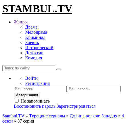
STAMBUL.TV
Жанры
Драма
Мелодрама
Криминал
Боевик
Исторический
Детектив
Комедия
Войти
Регистрация
Авторизация
Не запоминать
Восстановить пароль
Зарегистрироваться
Stambul.TV
»
Турецкие сериалы
»
Долина волков: Западня
»
4
сезон
» 87 серия