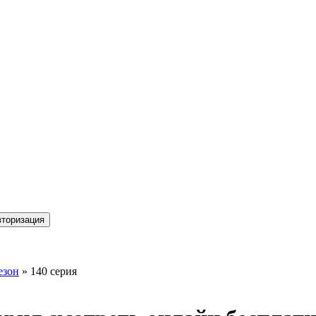
торизация
езон
» 140 серия