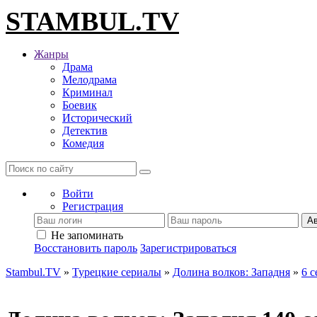
STAMBUL.TV
Жанры
Драма
Мелодрама
Криминал
Боевик
Исторический
Детектив
Комедия
Войти
Регистрация
Ав
Не запоминать
Восстановить пароль
Зарегистрироваться
Stambul.TV
»
Турецкие сериалы
»
Долина волков: Западня
»
6 с