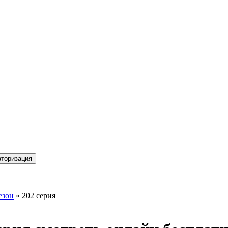
торизация
езон
» 202 серия