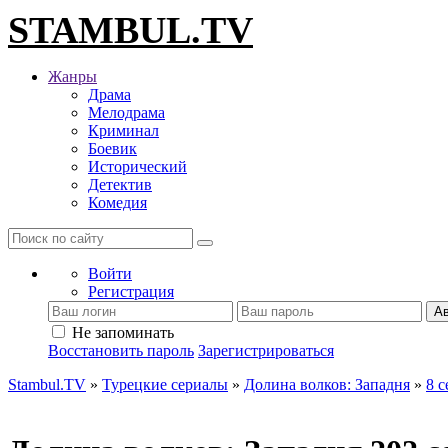
STAMBUL.TV
Жанры
Драма
Мелодрама
Криминал
Боевик
Исторический
Детектив
Комедия
Войти
Регистрация
Ав
Не запоминать
Восстановить пароль
Зарегистрироваться
Stambul.TV
»
Турецкие сериалы
»
Долина волков: Западня
»
8 с