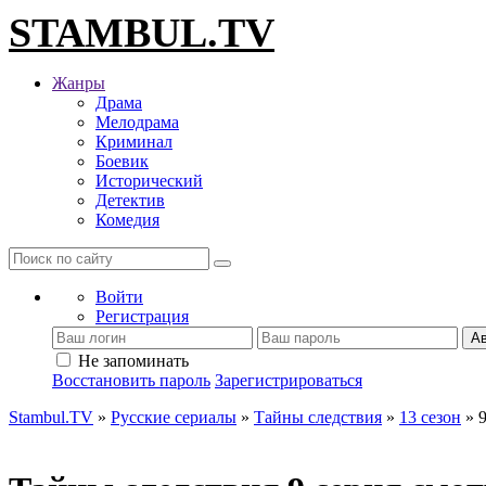
STAMBUL.TV
Жанры
Драма
Мелодрама
Криминал
Боевик
Исторический
Детектив
Комедия
Войти
Регистрация
Ав
Не запоминать
Восстановить пароль
Зарегистрироваться
Stambul.TV
»
Русские сериалы
»
Тайны следствия
»
13 сезон
» 9