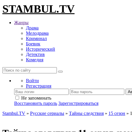
STAMBUL.TV
Жанры
Драма
Мелодрама
Криминал
Боевик
Исторический
Детектив
Комедия
Войти
Регистрация
Ав
Не запоминать
Восстановить пароль
Зарегистрироваться
Stambul.TV
»
Русские сериалы
»
Тайны следствия
»
15 сезон
» 1