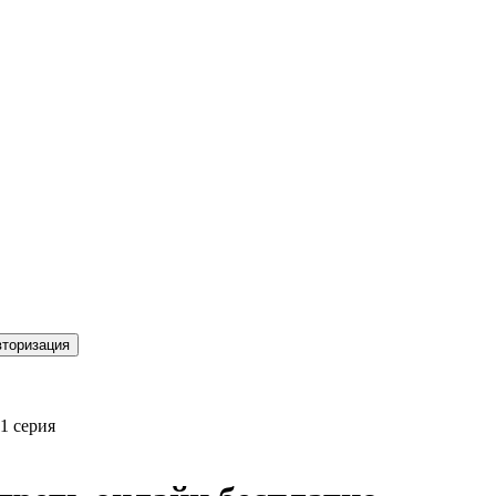
торизация
1 серия