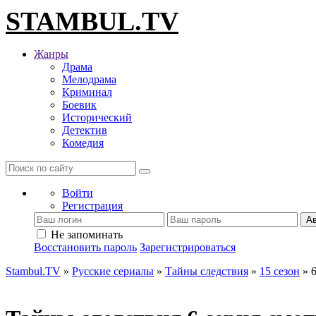
STAMBUL.TV
Жанры
Драма
Мелодрама
Криминал
Боевик
Исторический
Детектив
Комедия
Войти
Регистрация
Ав
Не запоминать
Восстановить пароль
Зарегистрироваться
Stambul.TV
»
Русские сериалы
»
Тайны следствия
»
15 сезон
» 6