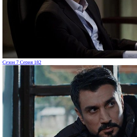
Сезон 7 Серия 182