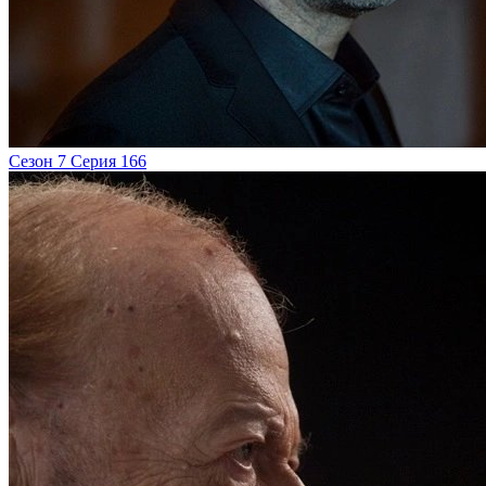
Сезон 7 Серия 166