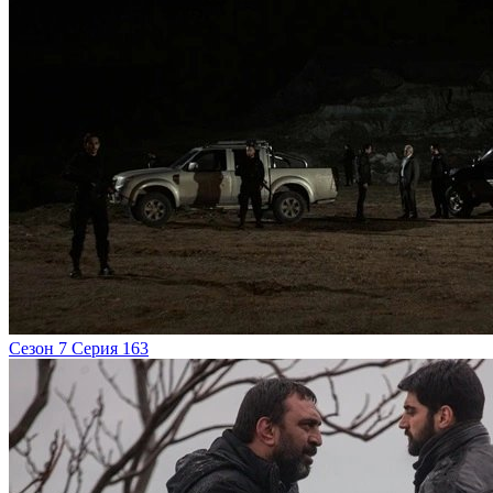
Сезон 7 Серия 163