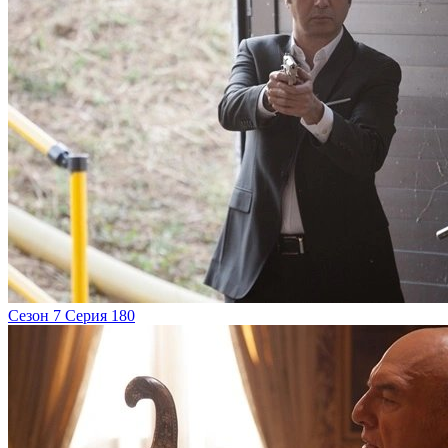
Сезон 7 Серия 180