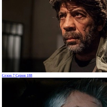
Сезон 7 Серия 188