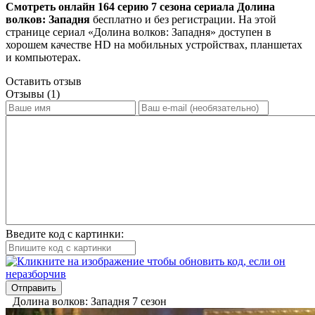
Смотреть онлайн 164 серию 7 сезона сериала Долина
волков: Западня
бесплатно и без регистрации. На этой
странице сериал «Долина волков: Западня» доступен в
хорошем качестве HD на мобильных устройствах, планшетах
и компьютерах.
Оставить отзыв
Отзывы (1)
Введите код с картинки:
Отправить
Долина волков: Западня 7 сезон