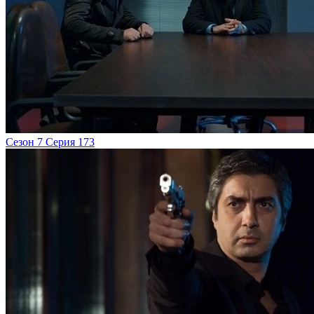
Сезон 7 Серия 173