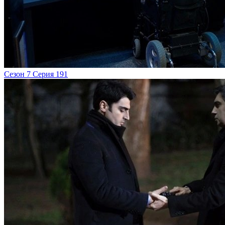
Сезон 7 Серия 191