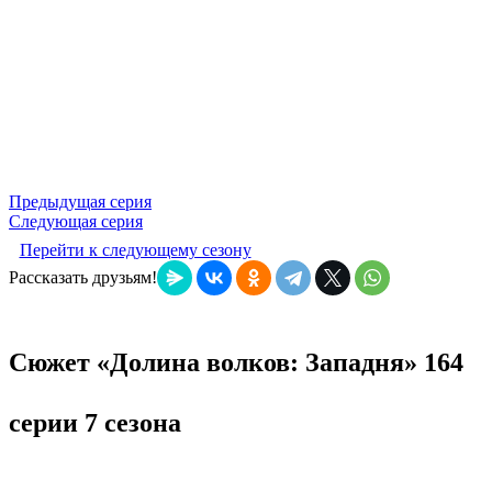
Предыдущая серия
Следующая серия
Перейти к следующему сезону
Рассказать друзьям!
Сюжет «Долина волков: Западня» 164
серии 7 сезона