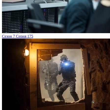
Сезон 7 Серия 175