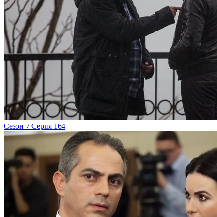
Сезон 7 Серия 164