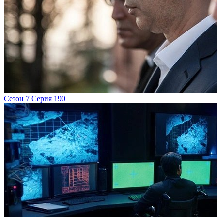
Сезон 7 Серия 190