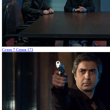
Сезон 7 Серия 173