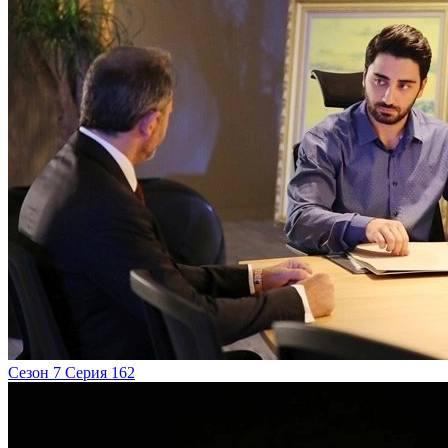
Сезон 7 Серия 162