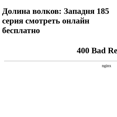
Долина волков: Западня 185
серия смотреть онлайн
бесплатно