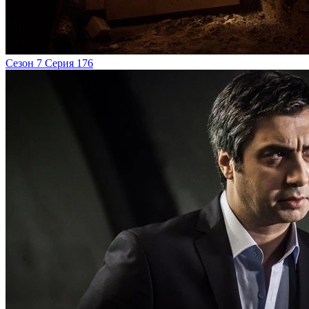
Сезон 7 Серия 176