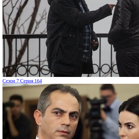
Сезон 7 Серия 164