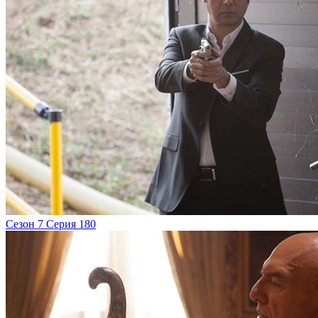
Сезон 7 Серия 180