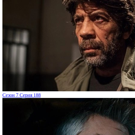
Сезон 7 Серия 188