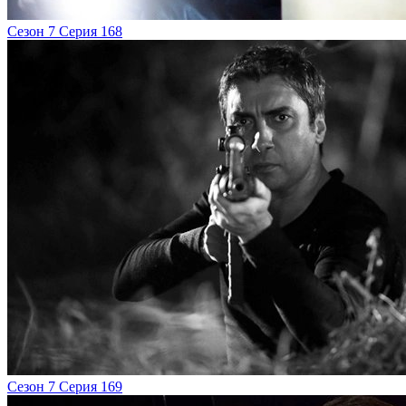
Сезон 7 Серия 168
Сезон 7 Серия 169