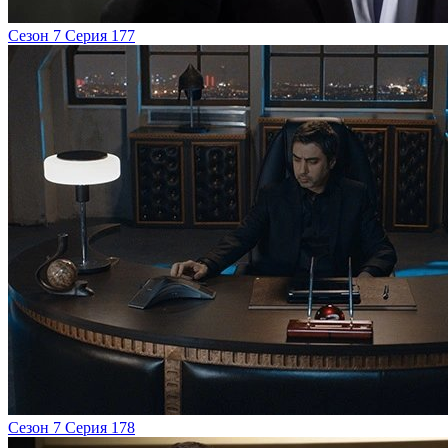
Сезон 7 Серия 177
Сезон 7 Серия 178