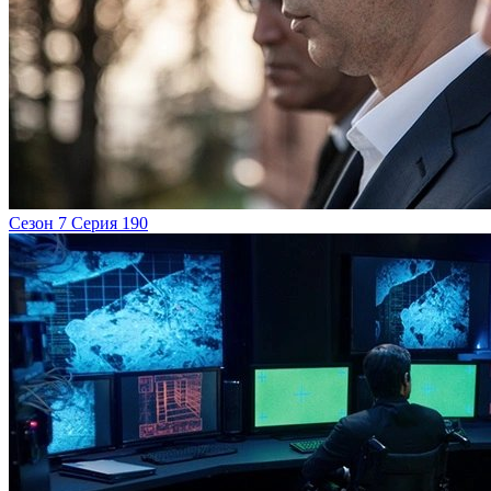
Сезон 7 Серия 190