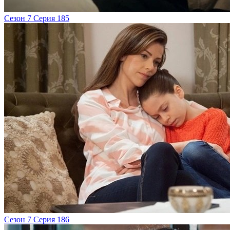
Сезон 7 Серия 185
Сезон 7 Серия 186