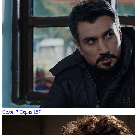
Сезон 7 Серия 187