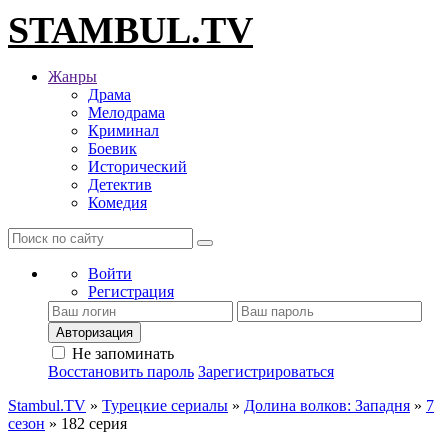
STAMBUL.TV
Жанры
Драма
Мелодрама
Криминал
Боевик
Исторический
Детектив
Комедия
Войти
Регистрация
Авторизация
Не запоминать
Восстановить пароль
Зарегистрироваться
Stambul.TV
»
Турецкие сериалы
»
Долина волков: Западня
»
7
сезон
» 182 серия