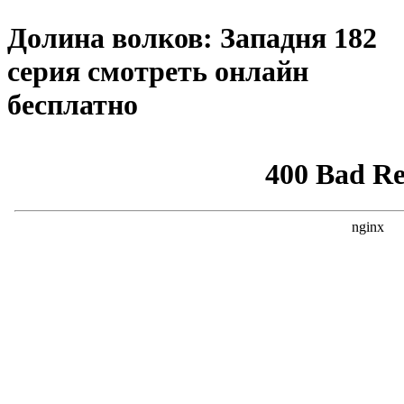
Долина волков: Западня 182
серия смотреть онлайн
бесплатно