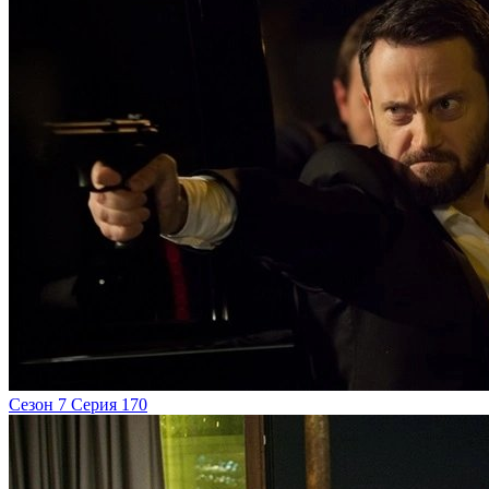
Сезон 7 Серия 170