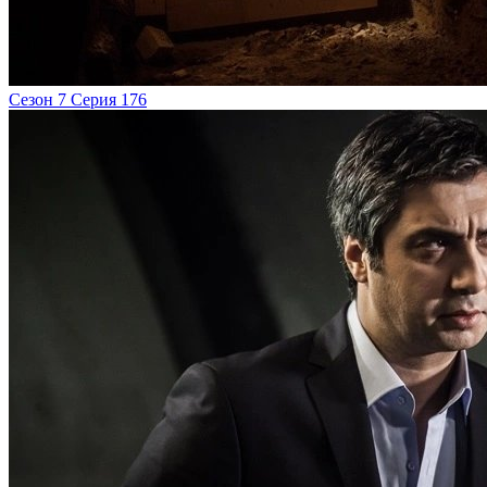
Сезон 7 Серия 176